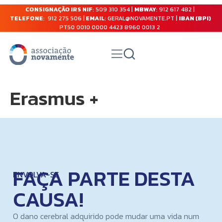
CONSIGNAÇÃO IRS NIF
: 509 310 354 |
MBWAY
: 912 617 482 |
TELEFONE
: 912 275 506 |
EMAIL
: GERAL@NOVAMENTE.PT |
IBAN (BPI)
PT50 0010 0000 4423 8960 0013 2
Erasmus +
FAÇA PARTE DESTA
ENVOLVA-SE
CAUSA!
O dano cerebral adquirido pode mudar uma vida num