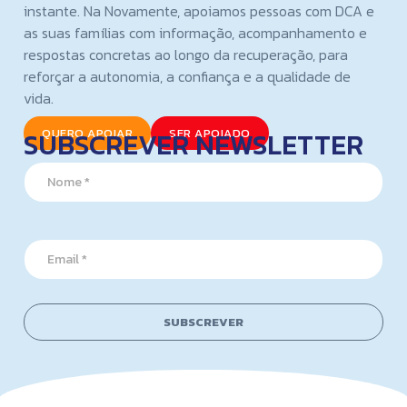
instante. Na Novamente, apoiamos pessoas com DCA e
as suas famílias com informação, acompanhamento e
respostas concretas ao longo da recuperação, para
reforçar a autonomia, a confiança e a qualidade de
vida.
SUBSCREVER NEWSLETTER
QUERO APOIAR
SER APOIADO
N
a
m
e
E
*
E
m
m
a
a
i
i
l
l
N
SUBSCREVER
*
a
m
e
*