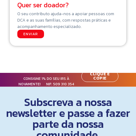
Quer ser doador?
O seu contributo ajuda-nos a apoiar pessoas com
DCA e as suas famílias, com respostas práticas e
acompanhamento especializado.
ENVIAR
CLIQUE E
COPIE
CONSIGNE 1% DO SEU IRS À
NOVAMENTE! NIF:
509 310 354
Subscreva a nossa
newsletter e passe a fazer
parte da nossa
comunidade.