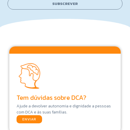
l
l
SUBSCREVER
N
*
a
m
e
Tem dúvidas sobre DCA?
Ajude a devolver autonomia e dignidade a pessoas
com DCA e às suas famílias.
ENVIAR