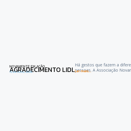
Há gestos que fazem a difere
NOVAMENTE EM AÇÃO
AGRADECIMENTO LIDL
pessoas. A Associação Nova
Ler mais...
15 de Julho, 2026