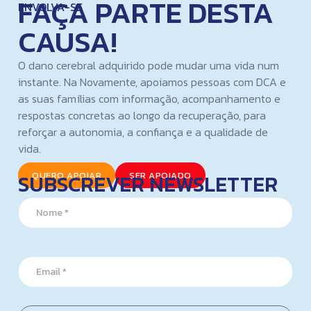
FAÇA PARTE DESTA
ENVOLVA-SE
CAUSA!
O dano cerebral adquirido pode mudar uma vida num
instante. Na Novamente, apoiamos pessoas com DCA e
as suas famílias com informação, acompanhamento e
respostas concretas ao longo da recuperação, para
reforçar a autonomia, a confiança e a qualidade de
vida.
SUBSCREVER NEWSLETTER
QUERO APOIAR
SER APOIADO
E
N
m
a
a
m
i
e
l
*
E
E
m
m
a
a
i
i