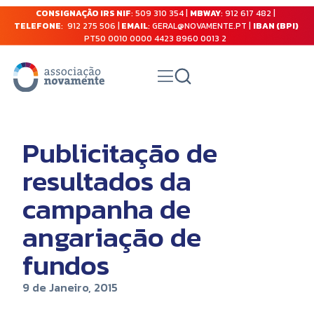
CONSIGNAÇÃO IRS NIF
: 509 310 354 |
MBWAY
: 912 617 482 |
TELEFONE
: 912 275 506 |
EMAIL
: GERAL@NOVAMENTE.PT |
IBAN (BPI)
PT50 0010 0000 4423 8960 0013 2
Publicitação de
resultados da
campanha de
angariação de
fundos
9 de Janeiro, 2015