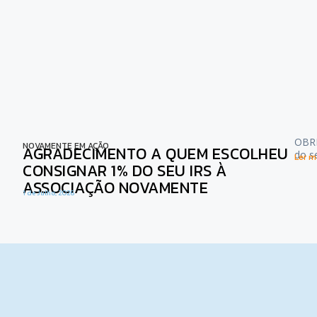
OBRI
NOVAMENTE EM AÇÃO
AGRADECIMENTO A QUEM ESCOLHEU
do s
Ler ma
CONSIGNAR 1% DO SEU IRS À
ASSOCIAÇÃO NOVAMENTE
1 de Julho, 2026