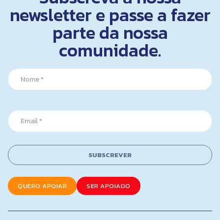
newsletter e passe a fazer
parte da nossa
comunidade.
N
a
m
e
*
*
E
*
m
*
a
i
l
SUBSCREVER
*
QUERO APOIAR
SER APOIADO