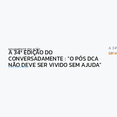
A 34
NOVAMENTE EM AÇÃO
A 34ª EDIÇÃO DO
ser 
Ler ma
CONVERSADAMENTE : “O PÓS DCA
NÃO DEVE SER VIVIDO SEM AJUDA”
6 de Julho, 2026