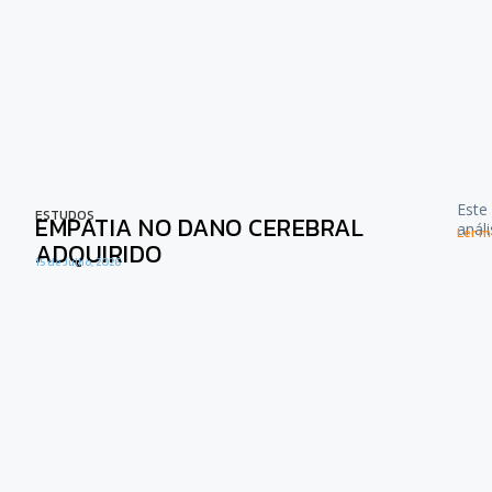
Este
ESTUDOS
EMPATIA NO DANO CEREBRAL
anál
Ler ma
ADQUIRIDO
15 de Julho, 2026