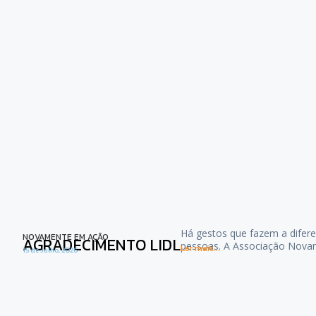
Há gestos que fazem a difere
NOVAMENTE EM AÇÃO
AGRADECIMENTO LIDL
pessoas. A Associação Nova
Ler mais...
15 de Julho, 2026