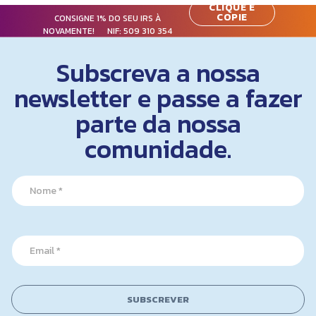
CLIQUE E
COPIE
CONSIGNE 1% DO SEU IRS À
NOVAMENTE! NIF:
509 310 354
Subscreva a nossa
newsletter e passe a fazer
parte da nossa
comunidade.
N
N
a
a
m
m
e
e
E
*
m
E
a
m
i
a
l
i
N
l
SUBSCREVER
a
*