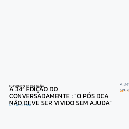
A 34
NOVAMENTE EM AÇÃO
A 34ª EDIÇÃO DO
ser 
Ler ma
CONVERSADAMENTE : “O PÓS DCA
NÃO DEVE SER VIVIDO SEM AJUDA”
6 de Julho, 2026