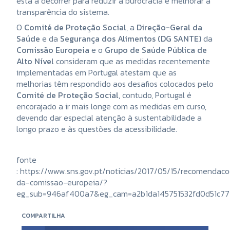
está a decorrer para reduzir a burocracia e melhorar a
transparência do sistema.
O
Comité de Proteção Social
, a
Direção-Geral da
Saúde
e da
Segurança dos Alimentos (DG SANTE)
da
Comissão Europeia
e o
Grupo de Saúde Pública de
Alto Nível
consideram que as medidas recentemente
implementadas em Portugal atestam que as
melhorias têm respondido aos desafios colocados pelo
Comité de Proteção Social
, contudo, Portugal é
encorajado a ir mais longe com as medidas em curso,
devendo dar especial atenção à sustentabilidade a
longo prazo e às questões da acessibilidade.
fonte
: https://www.sns.gov.pt/noticias/2017/05/15/recomendac
da-comissao-europeia/?
eg_sub=946af400a7&eg_cam=a2b1da145751532fd0d51c7771
COMPARTILHA