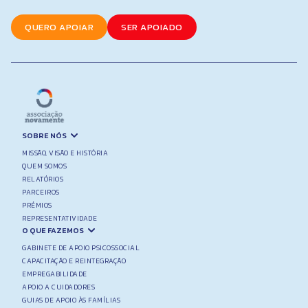
m
e
QUERO APOIAR
SER APOIADO
SOBRE NÓS
MISSÃO, VISÃO E HISTÓRIA
QUEM SOMOS
RELATÓRIOS
PARCEIROS
PRÉMIOS
REPRESENTATIVIDADE
O QUE FAZEMOS
GABINETE DE APOIO PSICOSSOCIAL
CAPACITAÇÃO E REINTEGRAÇÃO
EMPREGABILIDADE
APOIO A CUIDADORES
GUIAS DE APOIO ÀS FAMÍLIAS