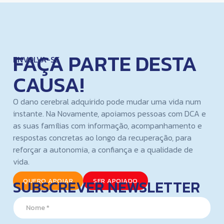
FAÇA PARTE DESTA
ENVOLVA-SE
CAUSA!
O dano cerebral adquirido pode mudar uma vida num
instante. Na Novamente, apoiamos pessoas com DCA e
as suas famílias com informação, acompanhamento e
respostas concretas ao longo da recuperação, para
reforçar a autonomia, a confiança e a qualidade de
vida.
SUBSCREVER NEWSLETTER
QUERO APOIAR
SER APOIADO
N
N
a
a
m
m
e