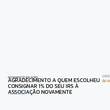
OBRI
NOVAMENTE EM AÇÃO
AGRADECIMENTO A QUEM ESCOLHEU
do s
Ler ma
CONSIGNAR 1% DO SEU IRS À
ASSOCIAÇÃO NOVAMENTE
1 de Julho, 2026