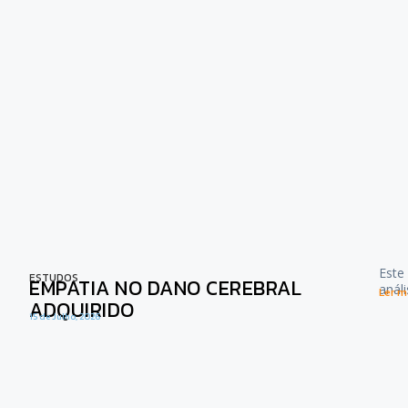
Este
ESTUDOS
EMPATIA NO DANO CEREBRAL
anál
Ler ma
ADQUIRIDO
15 de Julho, 2026