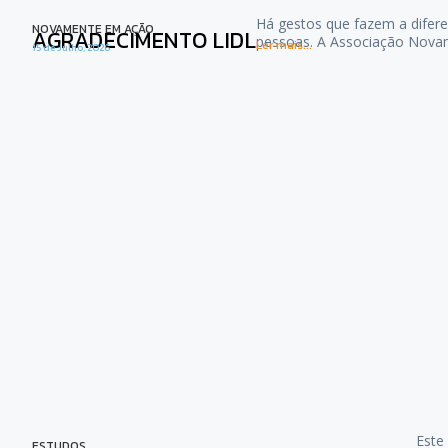
Há gestos que fazem a difere
NOVAMENTE EM AÇÃO
AGRADECIMENTO LIDL
pessoas. A Associação Nova
Ler mais...
15 de Julho, 2026
Este
ESTUDOS