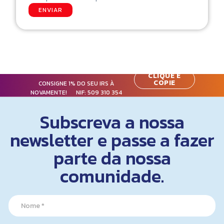
ENVIAR
CLIQUE E
COPIE
CONSIGNE 1% DO SEU IRS À
NOVAMENTE! NIF:
509 310 354
Subscreva a nossa
newsletter e passe a fazer
parte da nossa
comunidade.
*
N
E
a
m
m
a