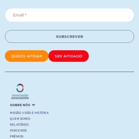
e
i
*
l
E
E
m
m
a
a
i
i
l
SUBSCREVER
l
*
QUERO APOIAR
SER APOIADO
SOBRE NÓS
MISSÃO, VISÃO E HISTÓRIA
QUEM SOMOS
RELATÓRIOS
PARCEIROS
PRÉMIOS