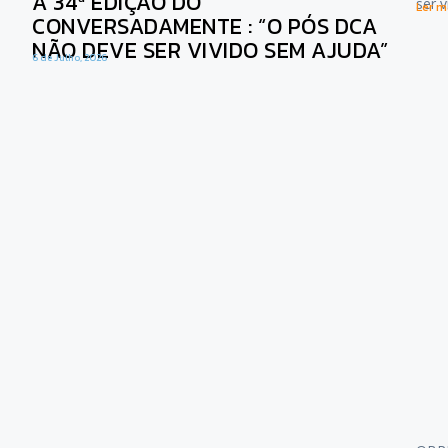
A 34ª EDIÇÃO DO
ser 
Ler ma
CONVERSADAMENTE : “O PÓS DCA
NÃO DEVE SER VIVIDO SEM AJUDA”
6 de Julho, 2026