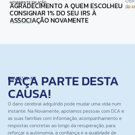
OBRI
NOVAMENTE EM AÇÃO
AGRADECIMENTO A QUEM ESCOLHEU
do s
Ler ma
CONSIGNAR 1% DO SEU IRS À
ASSOCIAÇÃO NOVAMENTE
1 de Julho, 2026
FAÇA PARTE DESTA
ENVOLVA-SE
CAUSA!
O dano cerebral adquirido pode mudar uma vida num
instante. Na Novamente, apoiamos pessoas com DCA e
as suas famílias com informação, acompanhamento e
respostas concretas ao longo da recuperação, para
reforçar a autonomia, a confiança e a qualidade de