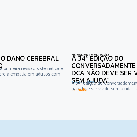
NOVAMENTE EM AÇÃO
NO DANO CEREBRAL
A 34ª EDIÇÃO DO
O
CONVERSADAMENTE :
a primeira revisão sistemática e
DCA NÃO DEVE SER 
bre a empatia em adultos com
SEM AJUDA”
6 de Julho, 2026
A 34ª edição do Conversadamen
não deve ser vivido sem ajuda” 
Ler mais...