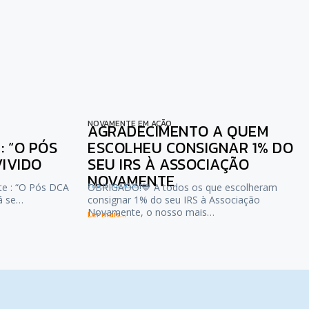
NOVAMENTE EM AÇÃO
AGRADECIMENTO A QUEM
 “O PÓS
ESCOLHEU CONSIGNAR 1% DO
VIVIDO
SEU IRS À ASSOCIAÇÃO
NOVAMENTE
te : “O Pós DCA
1 de Julho, 2026
OBRIGADO!💙 A todos os que escolheram
já se…
consignar 1% do seu IRS à Associação
Novamente, o nosso mais…
Ler mais...