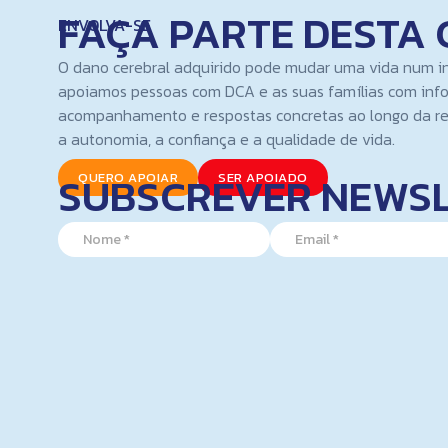
FAÇA PARTE DESTA 
ENVOLVA-SE
O dano cerebral adquirido pode mudar uma vida num i
apoiamos pessoas com DCA e as suas famílias com inf
acompanhamento e respostas concretas ao longo da re
a autonomia, a confiança e a qualidade de vida.
SUBSCREVER NEWS
QUERO APOIAR
SER APOIADO
*
N
E
N
a
m
a
m
a
m
e
i
e
*
l
N
*
a
m
e