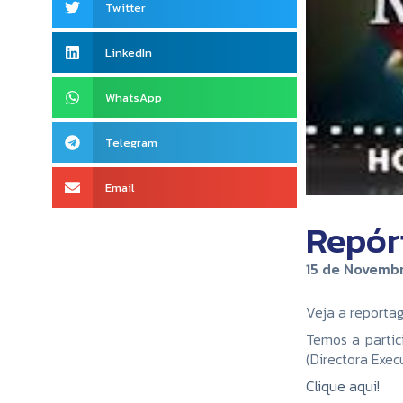
Twitter
LinkedIn
WhatsApp
Telegram
Email
Repór
15 de Novembr
Veja a reporta
Temos a partic
(Directora Exec
Clique aqui!