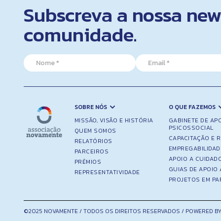
Subscreva a nossa news
comunidade.
*
N
E
N
a
m
a
m
a
m
e
i
e
*
l
E
*
m
SOBRE NÓS
O QUE FAZEMOS
a
MISSÃO, VISÃO E HISTÓRIA
GABINETE DE AP
i
PSICOSSOCIAL
QUEM SOMOS
l
CAPACITAÇÃO E 
RELATÓRIOS
EMPREGABILIDAD
PARCEIROS
APOIO A CUIDAD
PRÉMIOS
GUIAS DE APOIO 
REPRESENTATIVIDADE
PROJETOS EM PA
©2025 NOVAMENTE / TODOS OS DIREITOS RESERVADOS / POWERED BY