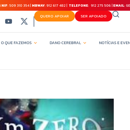
 NIF
: 509 310 354 |
MBWAY
: 912 617 482 |
TELEFONE
: 912 275 506 |
EMAIL
: 
QUERO APOIAR
SER APOIADO
O QUE FAZEMOS
DANO CEREBRAL
NOTÍCIAS E EVE