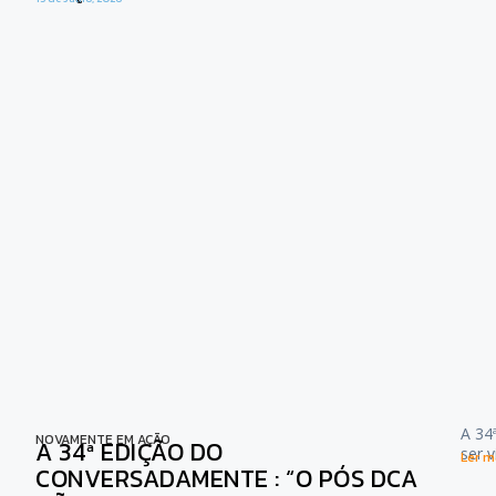
A 34
NOVAMENTE EM AÇÃO
A 34ª EDIÇÃO DO
ser 
Ler ma
CONVERSADAMENTE : “O PÓS DCA