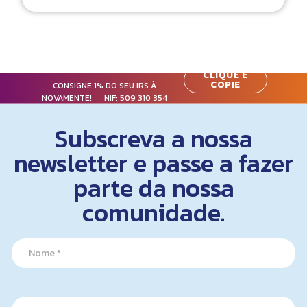
CLIQUE E
COPIE
CONSIGNE 1% DO SEU IRS À
NOVAMENTE! NIF:
509 310 354
Subscreva a nossa
newsletter e passe a fazer
parte da nossa
comunidade.
N
N
a
a
m
m
e
e
*
*
N
E