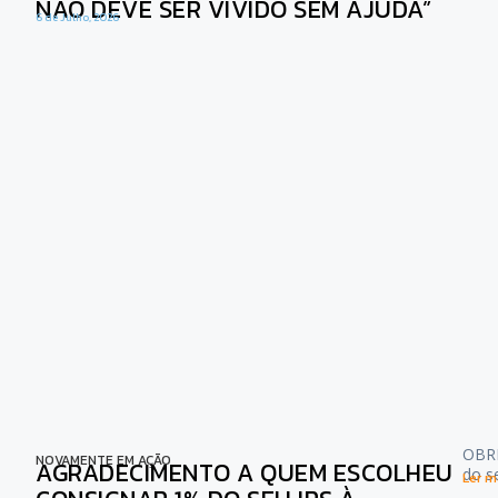
NÃO DEVE SER VIVIDO SEM AJUDA”
6 de Julho, 2026
OBRI
NOVAMENTE EM AÇÃO
AGRADECIMENTO A QUEM ESCOLHEU
do s
Ler ma