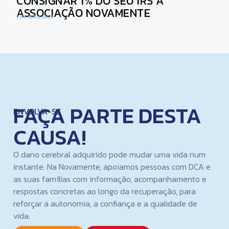
CONSIGNAR 1% DO SEU IRS À
ASSOCIAÇÃO NOVAMENTE
1 de Julho, 2026
FAÇA PARTE DESTA
ENVOLVA-SE
CAUSA!
O dano cerebral adquirido pode mudar uma vida num
instante. Na Novamente, apoiamos pessoas com DCA e
as suas famílias com informação, acompanhamento e
respostas concretas ao longo da recuperação, para
reforçar a autonomia, a confiança e a qualidade de
vida.