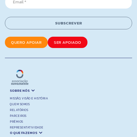
a
m
m
a
e
i
l
SUBSCREVER
*
QUERO APOIAR
SER APOIADO
SOBRE NÓS
MISSÃO, VISÃO E HISTÓRIA
QUEM SOMOS
RELATÓRIOS
PARCEIROS
PRÉMIOS
REPRESENTATIVIDADE
O QUE FAZEMOS