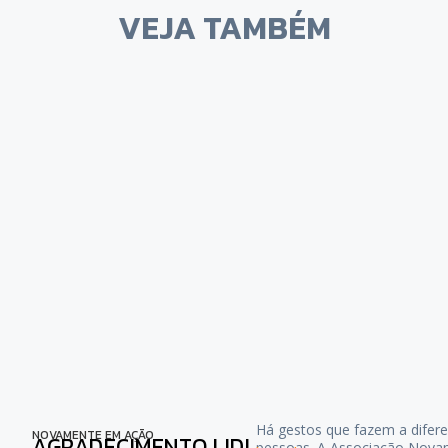
VEJA TAMBÉM
Há gestos que fazem a difere
NOVAMENTE EM AÇÃO
AGRADECIMENTO LIDL
pessoas. A Associação Nova