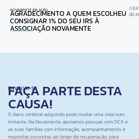
OBRI
NOVAMENTE EM AÇÃO
AGRADECIMENTO A QUEM ESCOLHEU
do s
Ler ma
CONSIGNAR 1% DO SEU IRS À
ASSOCIAÇÃO NOVAMENTE
1 de Julho, 2026
FAÇA PARTE DESTA
ENVOLVA-SE
CAUSA!
O dano cerebral adquirido pode mudar uma vida num
instante. Na Novamente, apoiamos pessoas com DCA e
as suas famílias com informação, acompanhamento e
respostas concretas ao longo da recuperação, para