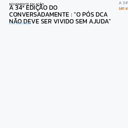
A 34
NOVAMENTE EM AÇÃO
A 34ª EDIÇÃO DO
ser 
Ler ma
CONVERSADAMENTE : “O PÓS DCA
NÃO DEVE SER VIVIDO SEM AJUDA”
6 de Julho, 2026