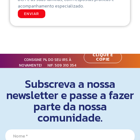
acompanhamento especializado.
ENVIAR
CLIQUE E
COPIE
CONSIGNE 1% DO SEU IRS À
NOVAMENTE! NIF:
509 310 354
Subscreva a nossa
newsletter e passe a fazer
parte da nossa
comunidade.
N
a