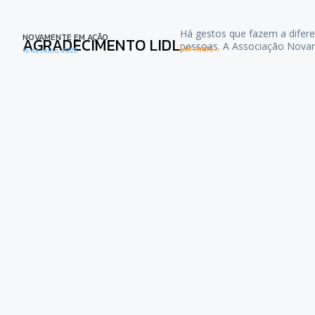
Há gestos que fazem a difere
NOVAMENTE EM AÇÃO
AGRADECIMENTO LIDL
pessoas. A Associação Nova
Ler mais...
15 de Julho, 2026