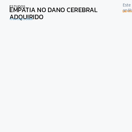
Este
ESTUDOS
EMPATIA NO DANO CEREBRAL
anál
Ler ma
ADQUIRIDO
15 de Julho, 2026