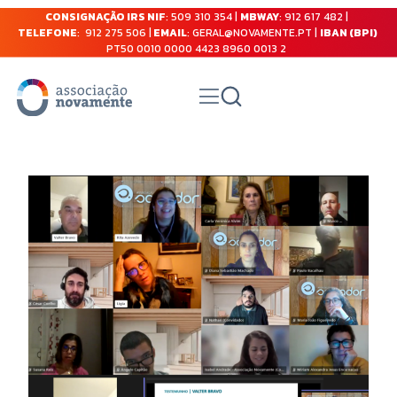
CONSIGNAÇÃO IRS NIF
: 509 310 354 |
MBWAY
: 912 617 482 |
TELEFONE
: 912 275 506 |
EMAIL
: GERAL@NOVAMENTE.PT |
IBAN (BPI)
PT50 0010 0000 4423 8960 0013 2