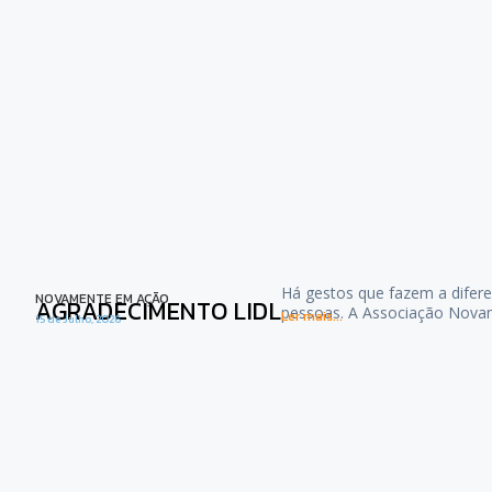
Há gestos que fazem a difere
NOVAMENTE EM AÇÃO
AGRADECIMENTO LIDL
pessoas. A Associação Nova
Ler mais...
15 de Julho, 2026