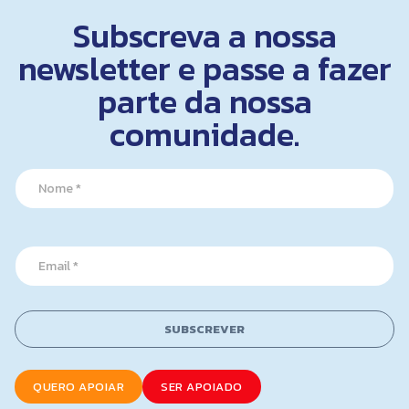
Subscreva a nossa
newsletter e passe a fazer
parte da nossa
comunidade.
*
N
*
a
N
m
a
e
m
*
e
E
m
a
i
l
SUBSCREVER
*
QUERO APOIAR
SER APOIADO