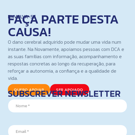
FAÇA PARTE DESTA
ENVOLVA-SE
CAUSA!
O dano cerebral adquirido pode mudar uma vida num
instante. Na Novamente, apoiamos pessoas com DCA e
as suas famílias com informação, acompanhamento e
respostas concretas ao longo da recuperação, para
reforçar a autonomia, a confiança e a qualidade de
vida.
SUBSCREVER NEWSLETTER
QUERO APOIAR
SER APOIADO
*
N
E
a
m
m
a
e
i
*
l
E
E
m