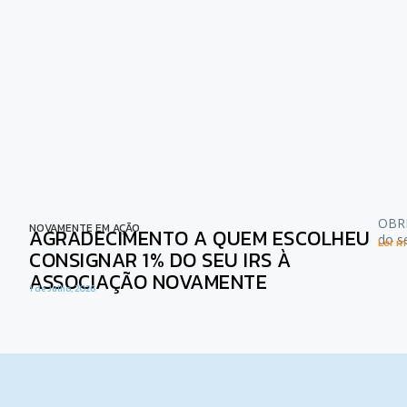
OBRI
NOVAMENTE EM AÇÃO
AGRADECIMENTO A QUEM ESCOLHEU
do s
Ler ma
CONSIGNAR 1% DO SEU IRS À
ASSOCIAÇÃO NOVAMENTE
1 de Julho, 2026