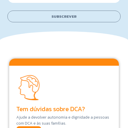
m
a
a
i
i
l
SUBSCREVER
l
*
Tem dúvidas sobre DCA?
Ajude a devolver autonomia e dignidade a pessoas
com DCA e às suas famílias.