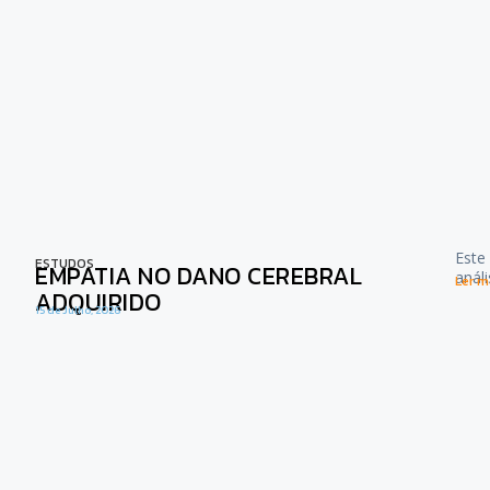
Este
ESTUDOS
EMPATIA NO DANO CEREBRAL
anál
Ler ma
ADQUIRIDO
15 de Julho, 2026