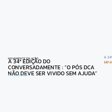
A 34
NOVAMENTE EM AÇÃO
A 34ª EDIÇÃO DO
ser 
Ler ma
CONVERSADAMENTE : “O PÓS DCA
NÃO DEVE SER VIVIDO SEM AJUDA”
6 de Julho, 2026