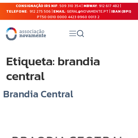
CONSIGNAÇÃO IRS NIF
: 509 310 354 |
MBWAY
: 912 617 482 |
TELEFONE
: 912 275 506 |
EMAIL
: GERAL@NOVAMENTE.PT |
IBAN (BPI)
PT50 0010 0000 4423 8960 0013 2
Etiqueta:
brandia
central
Brandia Central