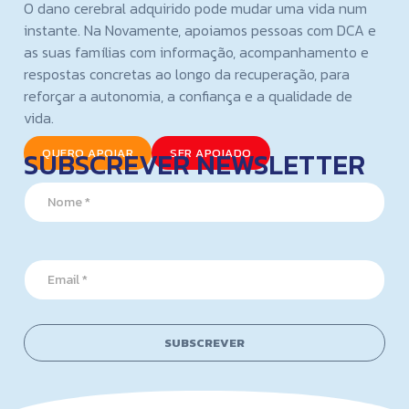
O dano cerebral adquirido pode mudar uma vida num
instante. Na Novamente, apoiamos pessoas com DCA e
as suas famílias com informação, acompanhamento e
respostas concretas ao longo da recuperação, para
reforçar a autonomia, a confiança e a qualidade de
vida.
SUBSCREVER NEWSLETTER
QUERO APOIAR
SER APOIADO
N
a
m
e
*
*
E
N
m
a
a
m
i
e
l
N
SUBSCREVER
*
a
m
e