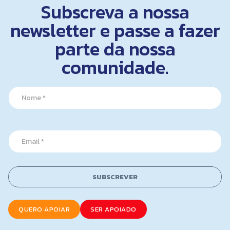
Subscreva a nossa
newsletter e passe a fazer
parte da nossa
comunidade.
E
N
m
a
a
m
i
e
l
*
*
E
E
m
m
a
a
i
i
l
SUBSCREVER
l
*
QUERO APOIAR
SER APOIADO