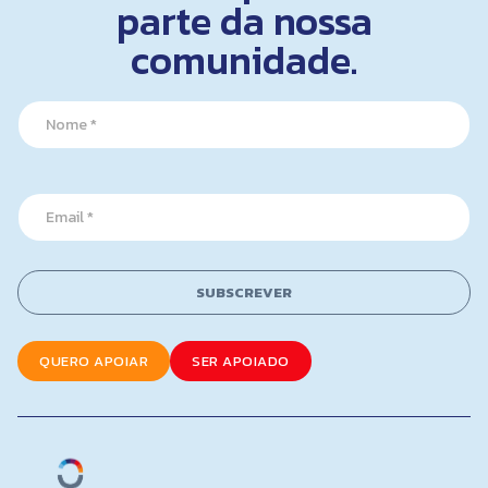
parte da nossa
comunidade.
N
a
m
e
E
*
E
m
m
a
a
i
i
l
l
E
SUBSCREVER
*
m
a
i
QUERO APOIAR
SER APOIADO
l
*