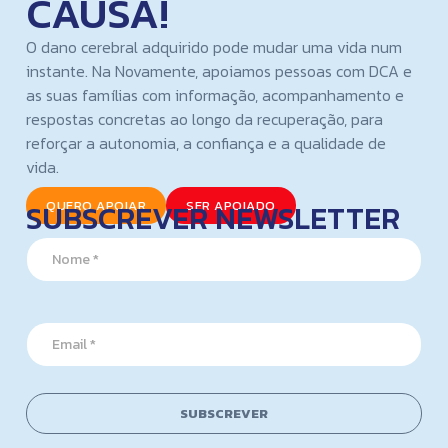
CAUSA!
O dano cerebral adquirido pode mudar uma vida num
instante. Na Novamente, apoiamos pessoas com DCA e
as suas famílias com informação, acompanhamento e
respostas concretas ao longo da recuperação, para
reforçar a autonomia, a confiança e a qualidade de
vida.
SUBSCREVER NEWSLETTER
QUERO APOIAR
SER APOIADO
N
a
m
e
*
*
E
*
m
*
a
i
l
SUBSCREVER
*