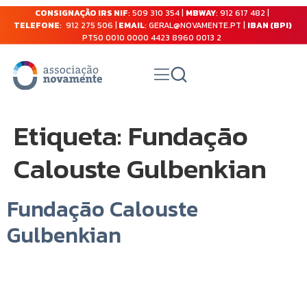
CONSIGNAÇÃO IRS NIF
: 509 310 354 |
MBWAY
: 912 617 482 |
TELEFONE
: 912 275 506 |
EMAIL
: GERAL@NOVAMENTE.PT |
IBAN (BPI)
PT50 0010 0000 4423 8960 0013 2
Etiqueta:
Fundação
Calouste Gulbenkian
Fundação Calouste
Gulbenkian