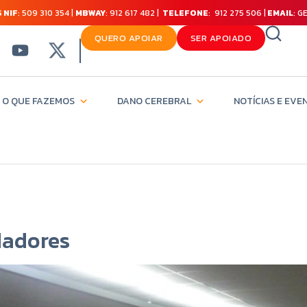
 NIF
: 509 310 354 |
MBWAY
: 912 617 482 |
TELEFONE
: 912 275 506 |
EMAIL
: 
QUERO APOIAR
SER APOIADO
O QUE FAZEMOS
DANO CEREBRAL
NOTÍCIAS E EVE
dadores