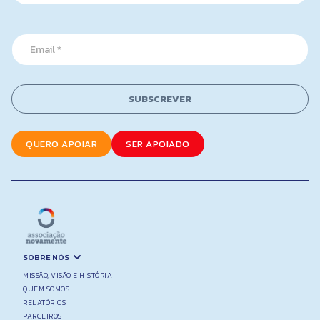
m
a
e
i
*
l
E
m
a
i
l
SUBSCREVER
*
QUERO APOIAR
SER APOIADO
SOBRE NÓS
MISSÃO, VISÃO E HISTÓRIA
QUEM SOMOS
RELATÓRIOS
PARCEIROS