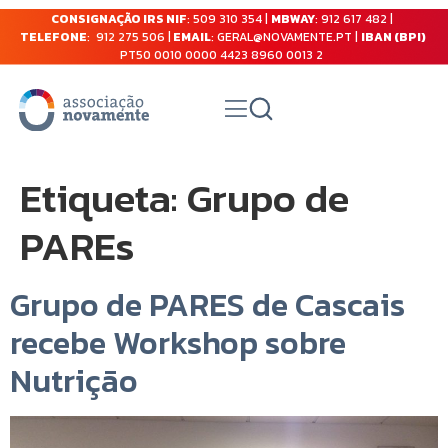
CONSIGNAÇÃO IRS NIF
: 509 310 354 |
MBWAY
: 912 617 482 |
TELEFONE
: 912 275 506 |
EMAIL
: GERAL@NOVAMENTE.PT |
IBAN (BPI)
PT50 0010 0000 4423 8960 0013 2
Etiqueta:
Grupo de
PAREs
Grupo de PARES de Cascais
recebe Workshop sobre
Nutrição