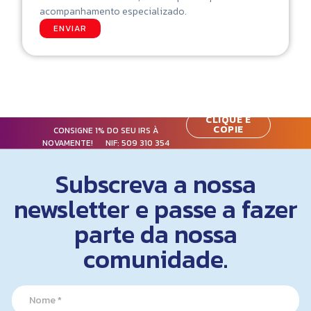
acompanhamento especializado.
ENVIAR
CLIQUE E
COPIE
CONSIGNE 1% DO SEU IRS À
NOVAMENTE! NIF:
509 310 354
Subscreva a nossa
newsletter e passe a fazer
parte da nossa
comunidade.
*
N
E
a
m