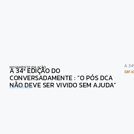
A 34
NOVAMENTE EM AÇÃO
A 34ª EDIÇÃO DO
ser 
Ler ma
CONVERSADAMENTE : “O PÓS DCA
NÃO DEVE SER VIVIDO SEM AJUDA”
6 de Julho, 2026