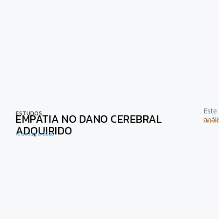
Este
ESTUDOS
EMPATIA NO DANO CEREBRAL
anál
Ler ma
ADQUIRIDO
15 de Julho, 2026