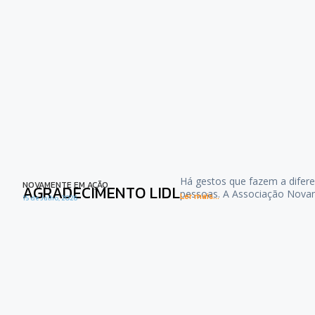
Há gestos que fazem a difere
NOVAMENTE EM AÇÃO
AGRADECIMENTO LIDL
pessoas. A Associação Nova
Ler mais...
15 de Julho, 2026