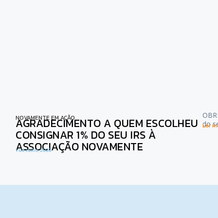
OBRI
NOVAMENTE EM AÇÃO
AGRADECIMENTO A QUEM ESCOLHEU
do s
Ler ma
CONSIGNAR 1% DO SEU IRS À
ASSOCIAÇÃO NOVAMENTE
1 de Julho, 2026