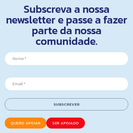
Subscreva a nossa
newsletter e passe a fazer
parte da nossa
comunidade.
E
N
m
a
a
m
i
e
l
*
E
E
m
m
a
a
i
i
l
l
SUBSCREVER
E
*
m
a
i
QUERO APOIAR
SER APOIADO
l