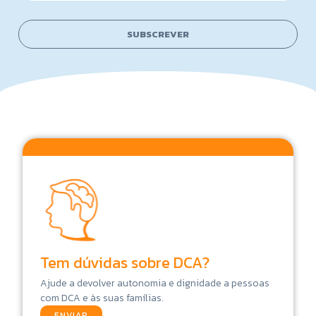
a
e
i
N
l
a
SUBSCREVER
*
m
e
N
a
m
e
Tem dúvidas sobre DCA?
Ajude a devolver autonomia e dignidade a pessoas
com DCA e às suas famílias.
ENVIAR