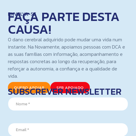
FAÇA PARTE DESTA
ENVOLVA-SE
CAUSA!
O dano cerebral adquirido pode mudar uma vida num
instante. Na Novamente, apoiamos pessoas com DCA e
as suas famílias com informação, acompanhamento e
respostas concretas ao longo da recuperação, para
reforçar a autonomia, a confiança e a qualidade de
vida.
SUBSCREVER NEWSLETTER
QUERO APOIAR
SER APOIADO
N
a
m
e
N
*
E
a
m
m