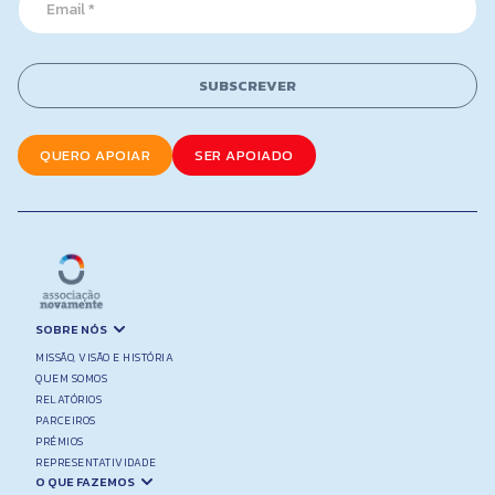
m
m
e
a
i
l
SUBSCREVER
*
QUERO APOIAR
SER APOIADO
SOBRE NÓS
MISSÃO, VISÃO E HISTÓRIA
QUEM SOMOS
RELATÓRIOS
PARCEIROS
PRÉMIOS
REPRESENTATIVIDADE
O QUE FAZEMOS