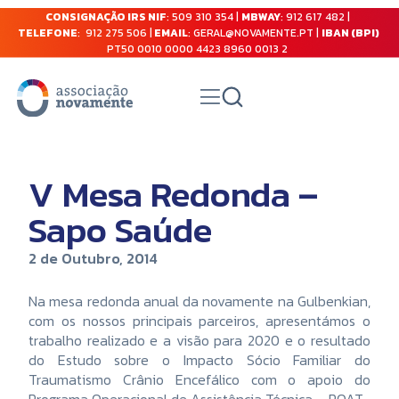
CONSIGNAÇÃO IRS NIF
: 509 310 354 |
MBWAY
: 912 617 482 |
TELEFONE
: 912 275 506 |
EMAIL
: GERAL@NOVAMENTE.PT |
IBAN (BPI)
PT50 0010 0000 4423 8960 0013 2
V Mesa Redonda –
Sapo Saúde
2 de Outubro, 2014
Na mesa redonda anual da novamente na Gulbenkian,
com os nossos principais parceiros, apresentámos o
trabalho realizado e a visão para 2020 e o resultado
do Estudo sobre o Impacto Sócio Familiar do
Traumatismo Crânio Encefálico com o apoio do
Programa Operacional de Assistência Técnica – POAT.