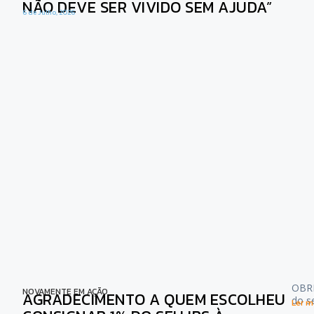
NÃO DEVE SER VIVIDO SEM AJUDA”
6 de Julho, 2026
OBRI
NOVAMENTE EM AÇÃO
AGRADECIMENTO A QUEM ESCOLHEU
do s
Ler ma