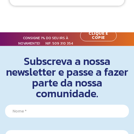
CLIQUE E
COPIE
CONSIGNE 1% DO SEU IRS À
NOVAMENTE! NIF:
509 310 354
Subscreva a nossa
newsletter e passe a fazer
parte da nossa
comunidade.
N
N
a
a
m
m
e
e
N
*
a
E