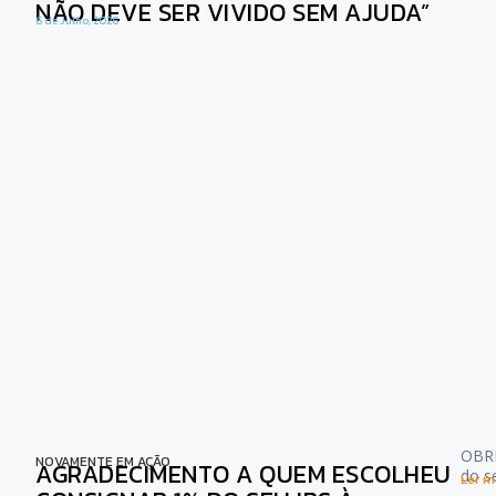
NÃO DEVE SER VIVIDO SEM AJUDA”
6 de Julho, 2026
OBRI
NOVAMENTE EM AÇÃO
AGRADECIMENTO A QUEM ESCOLHEU
do s
Ler ma