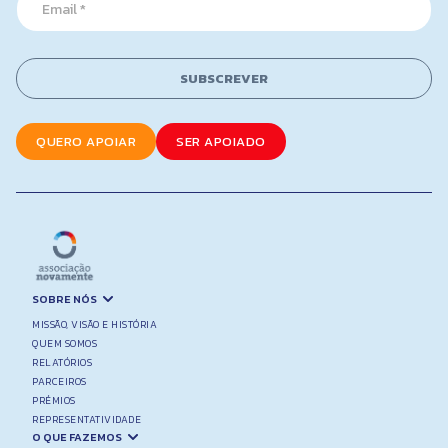
m
a
i
l
SUBSCREVER
*
QUERO APOIAR
SER APOIADO
SOBRE NÓS
MISSÃO, VISÃO E HISTÓRIA
QUEM SOMOS
RELATÓRIOS
PARCEIROS
PRÉMIOS
REPRESENTATIVIDADE
O QUE FAZEMOS