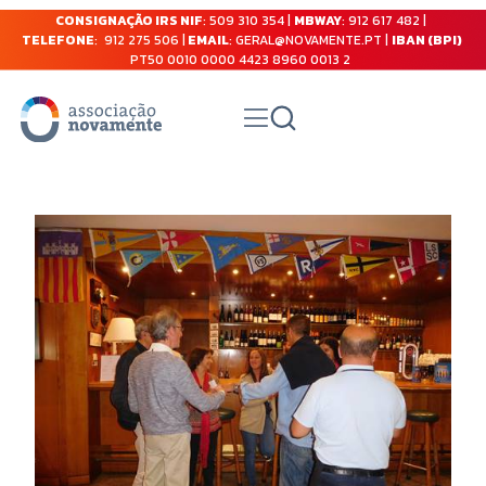
CONSIGNAÇÃO IRS NIF
: 509 310 354 |
MBWAY
: 912 617 482 |
TELEFONE
: 912 275 506 |
EMAIL
: GERAL@NOVAMENTE.PT |
IBAN (BPI)
PT50 0010 0000 4423 8960 0013 2