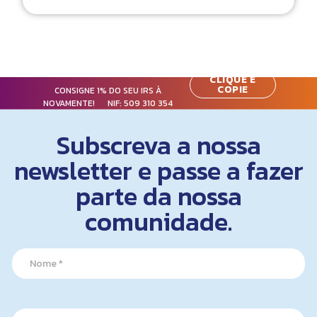
CLIQUE E
COPIE
CONSIGNE 1% DO SEU IRS À
NOVAMENTE! NIF:
509 310 354
Subscreva a nossa
newsletter e passe a fazer
parte da nossa
comunidade.
*
N
*
a
*
m
e
*
E