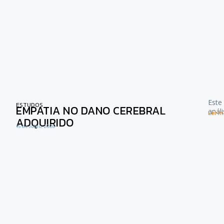
Este
ESTUDOS
EMPATIA NO DANO CEREBRAL
anál
Ler ma
ADQUIRIDO
15 de Julho, 2026