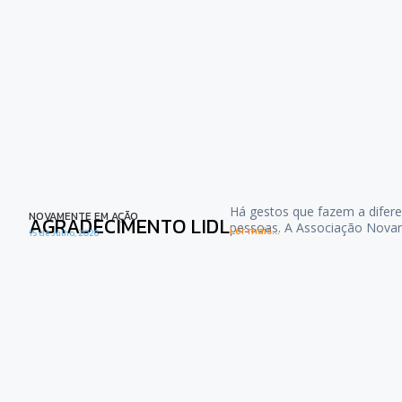
Há gestos que fazem a difere
NOVAMENTE EM AÇÃO
AGRADECIMENTO LIDL
pessoas. A Associação Nova
Ler mais...
15 de Julho, 2026