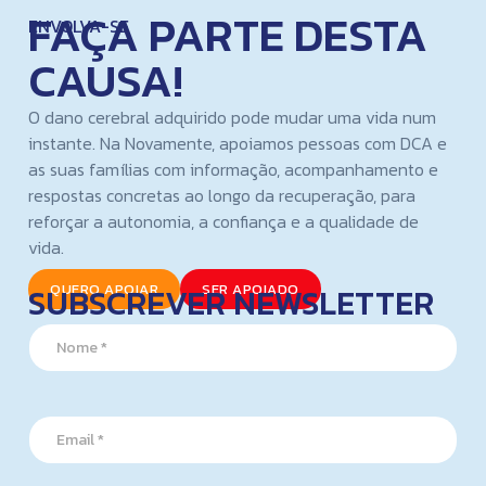
FAÇA PARTE DESTA
ENVOLVA-SE
CAUSA!
O dano cerebral adquirido pode mudar uma vida num
instante. Na Novamente, apoiamos pessoas com DCA e
as suas famílias com informação, acompanhamento e
respostas concretas ao longo da recuperação, para
reforçar a autonomia, a confiança e a qualidade de
vida.
SUBSCREVER NEWSLETTER
QUERO APOIAR
SER APOIADO
*
N
*
a
*
m
e
*
E
m
a