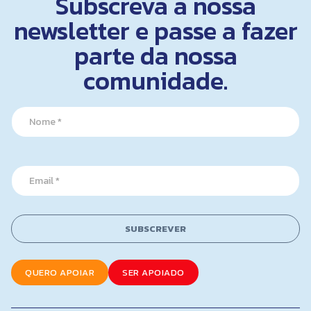
Subscreva a nossa
newsletter e passe a fazer
parte da nossa
comunidade.
N
a
m
e
E
*
E
m
m
a
a
i
i
l
l
E
SUBSCREVER
*
m
a
i
QUERO APOIAR
SER APOIADO
l
*