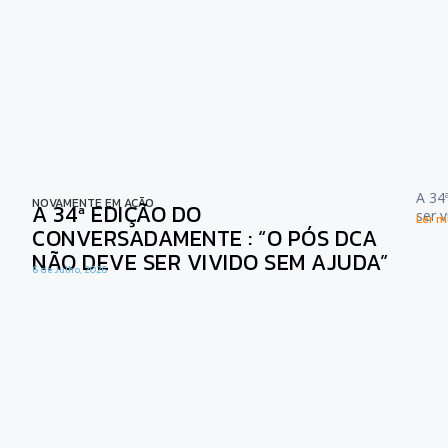
A 34
NOVAMENTE EM AÇÃO
A 34ª EDIÇÃO DO
ser 
Ler ma
CONVERSADAMENTE : “O PÓS DCA
NÃO DEVE SER VIVIDO SEM AJUDA”
6 de Julho, 2026