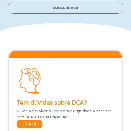
i
l
SUBSCREVER
*
Tem dúvidas sobre DCA?
Ajude a devolver autonomia e dignidade a pessoas
com DCA e às suas famílias.
ENVIAR