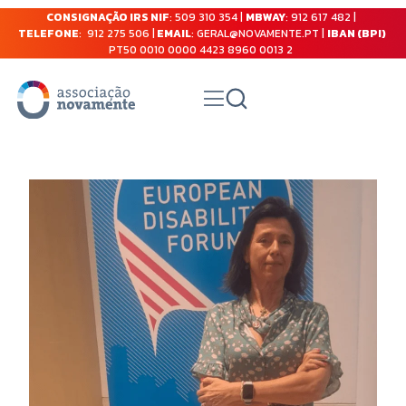
CONSIGNAÇÃO IRS NIF
: 509 310 354 |
MBWAY
: 912 617 482 |
TELEFONE
: 912 275 506 |
EMAIL
: GERAL@NOVAMENTE.PT |
IBAN (BPI)
PT50 0010 0000 4423 8960 0013 2