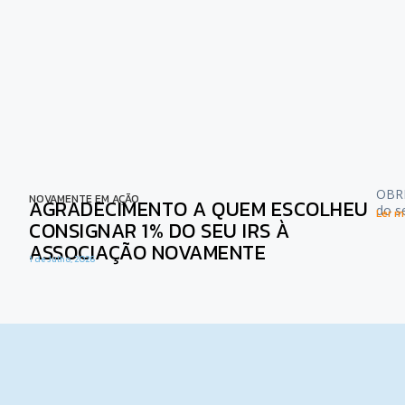
OBRI
NOVAMENTE EM AÇÃO
AGRADECIMENTO A QUEM ESCOLHEU
do s
Ler ma
CONSIGNAR 1% DO SEU IRS À
ASSOCIAÇÃO NOVAMENTE
1 de Julho, 2026