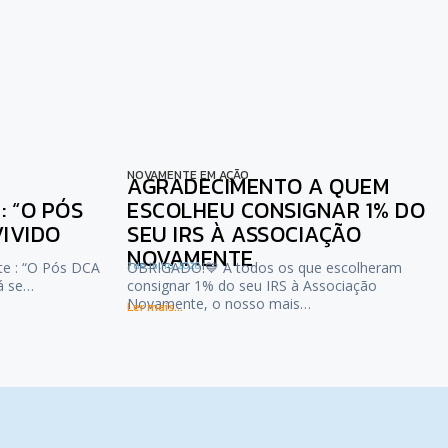
NOVAMENTE EM AÇÃO
AGRADECIMENTO A QUEM
 “O PÓS
ESCOLHEU CONSIGNAR 1% DO
VIVIDO
SEU IRS À ASSOCIAÇÃO
NOVAMENTE
te : “O Pós DCA
1 de Julho, 2026
OBRIGADO!💙 A todos os que escolheram
já se…
consignar 1% do seu IRS à Associação
Novamente, o nosso mais…
Ler mais...