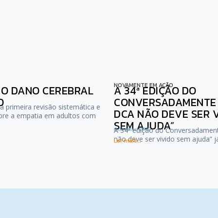
NOVAMENTE EM AÇÃO
NO DANO CEREBRAL
A 34ª EDIÇÃO DO
O
CONVERSADAMENTE :
a primeira revisão sistemática e
DCA NÃO DEVE SER 
bre a empatia em adultos com
SEM AJUDA”
6 de Julho, 2026
A 34ª edição do Conversadamen
não deve ser vivido sem ajuda” 
Ler mais...