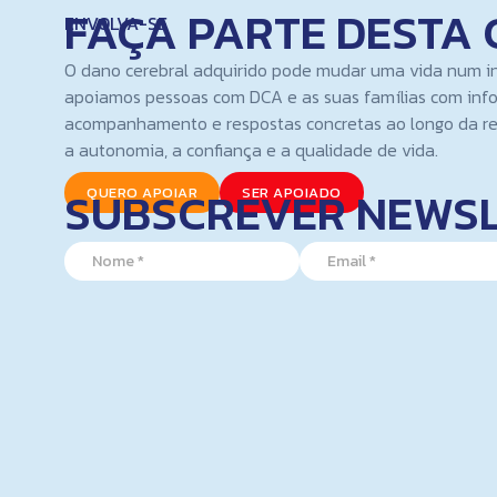
FAÇA PARTE DESTA 
ENVOLVA-SE
O dano cerebral adquirido pode mudar uma vida num i
apoiamos pessoas com DCA e as suas famílias com inf
acompanhamento e respostas concretas ao longo da re
a autonomia, a confiança e a qualidade de vida.
SUBSCREVER NEWS
QUERO APOIAR
SER APOIADO
N
N
E
a
a
m
m
m
a
e
e
i
N
*
l
a
*
m
e
E
m
a
i
l