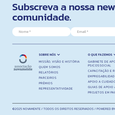
Subscreva a nossa news
comunidade.
*
N
E
N
a
m
a
m
a
m
e
i
e
*
l
*
*
SOBRE NÓS
O QUE FAZEMOS
MISSÃO, VISÃO E HISTÓRIA
GABINETE DE AP
PSICOSSOCIAL
QUEM SOMOS
CAPACITAÇÃO E 
RELATÓRIOS
EMPREGABILIDAD
PARCEIROS
APOIO A CUIDAD
PRÉMIOS
GUIAS DE APOIO 
REPRESENTATIVIDADE
PROJETOS EM PA
©2025 NOVAMENTE / TODOS OS DIREITOS RESERVADOS / POWERED BY