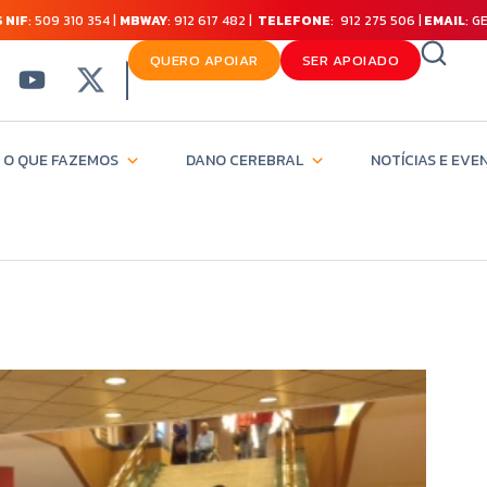
 NIF
: 509 310 354 |
MBWAY
: 912 617 482 |
TELEFONE
: 912 275 506 |
EMAIL
: 
QUERO APOIAR
SER APOIADO
O QUE FAZEMOS
DANO CEREBRAL
NOTÍCIAS E EVE