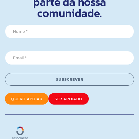
parte da nossa
comunidade.
N
a
m
e
*
*
E
E
m
m
a
a
i
i
l
l
SUBSCREVER
*
E
m
a
QUERO APOIAR
SER APOIADO
i
l