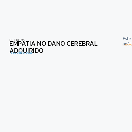
Este
ESTUDOS
EMPATIA NO DANO CEREBRAL
anál
Ler ma
ADQUIRIDO
15 de Julho, 2026