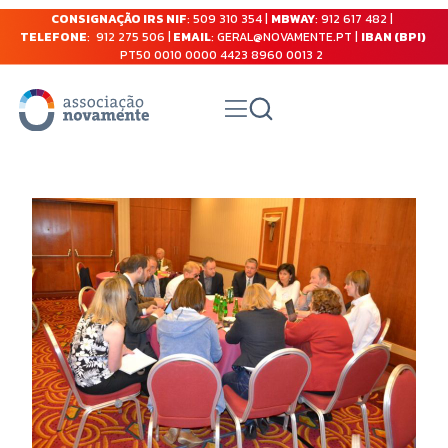
CONSIGNAÇÃO IRS NIF
: 509 310 354 |
MBWAY
: 912 617 482 |
TELEFONE
: 912 275 506 |
EMAIL
: GERAL@NOVAMENTE.PT |
IBAN (BPI)
PT50 0010 0000 4423 8960 0013 2