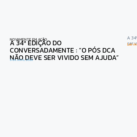
A 34
NOVAMENTE EM AÇÃO
A 34ª EDIÇÃO DO
ser 
Ler ma
CONVERSADAMENTE : “O PÓS DCA
NÃO DEVE SER VIVIDO SEM AJUDA”
6 de Julho, 2026