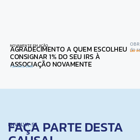
OBRI
NOVAMENTE EM AÇÃO
AGRADECIMENTO A QUEM ESCOLHEU
do s
Ler ma
CONSIGNAR 1% DO SEU IRS À
ASSOCIAÇÃO NOVAMENTE
1 de Julho, 2026
FAÇA PARTE DESTA
ENVOLVA-SE