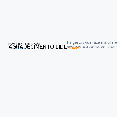
Há gestos que fazem a difere
NOVAMENTE EM AÇÃO
AGRADECIMENTO LIDL
pessoas. A Associação Nova
Ler mais...
15 de Julho, 2026