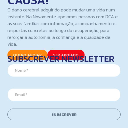
CAUSA!
O dano cerebral adquirido pode mudar uma vida num
instante. Na Novamente, apoiamos pessoas com DCA e
as suas famílias com informação, acompanhamento e
respostas concretas ao longo da recuperação, para
reforçar a autonomia, a confiança e a qualidade de
vida.
SUBSCREVER NEWSLETTER
QUERO APOIAR
SER APOIADO
N
N
a
a
m
m
e
e
*
*
N
E
a
m
m
a
e
i
l
SUBSCREVER
*