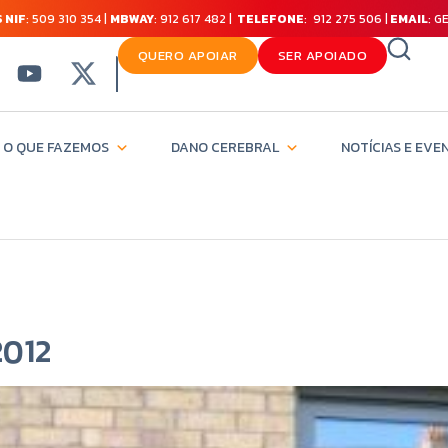
 NIF
: 509 310 354 |
MBWAY
: 912 617 482 |
TELEFONE
: 912 275 506 |
EMAIL
: 
QUERO APOIAR
SER APOIADO
O QUE FAZEMOS
DANO CEREBRAL
NOTÍCIAS E EVE
2012