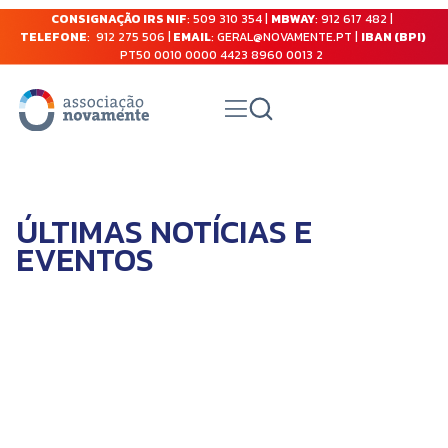
CONSIGNAÇÃO IRS NIF
: 509 310 354 |
MBWAY
: 912 617 482 |
TELEFONE
: 912 275 506 |
EMAIL
: GERAL@NOVAMENTE.PT |
IBAN (BPI)
PT50 0010 0000 4423 8960 0013 2
ÚLTIMAS NOTÍCIAS E
EVENTOS